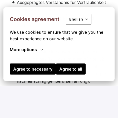
Ausgeprägtes Verständnis für Vertraulichkeit
sowie soziale Kompetenz.
Bereitschaft zu Dienstreisen im In- und
Cookies agreement
English
Ausland.
We use cookies to ensure that we give you the 
best experience on our website.
Das bieten wir Ihnen
More options
Es erwartet Sie eine abwechslungsreiche,
anspruchsvolle Tätigkeit im Ausmaß von 32
Wochenstunden und mit einem Gehalt ab
Agree to necessary
Agree to all
3.406,85 Euro brutto/Monat (Überzahlung je
nach einschlägiger Berufserfahrung).
Ein Arbeitsbeginn ist ab sofort möglich.
Nach einer Einarbeitungszeit wird ein
unbefristetes Dienstverhältnis angestrebt.
Durch unser Gleitzeitsystem sowie die