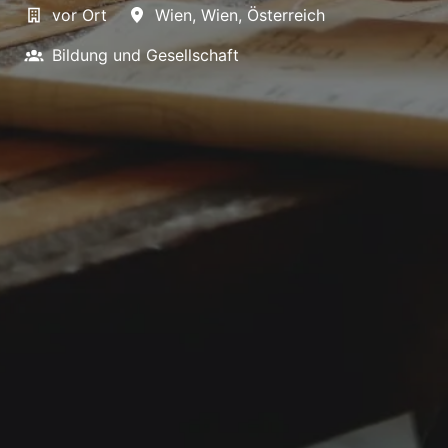
vor Ort
Wien
,
Wien
,
Österreich
Bildung und Gesellschaft